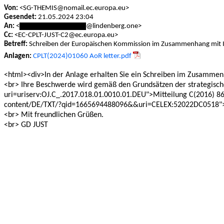
Von:
<SG-THEMIS@nomail.ec.europa.eu>
Gesendet:
21.05.2024 23:04
An:
<
*******************
@lindenberg.one>
Cc:
<EC-CPLT-JUST-C2@ec.europa.eu>
Betreff:
Schreiben der Europäischen Kommission im Zusammenhang mit 
Anlagen:
CPLT(2024)01060 AoR letter.pdf
<html><div>In der Anlage erhalten Sie ein Schreiben im Zusammen
<br> Ihre Beschwerde wird gemäß den Grundsätzen der strategische
uri=uriserv:OJ.C_.2017.018.01.0010.01.DEU">Mitteilung C(2016) 860
content/DE/TXT/?qid=1665694488096&&uri=CELEX:52022DC0518">Mitt
<br> Mit freundlichen Grüßen.
<br> GD JUST