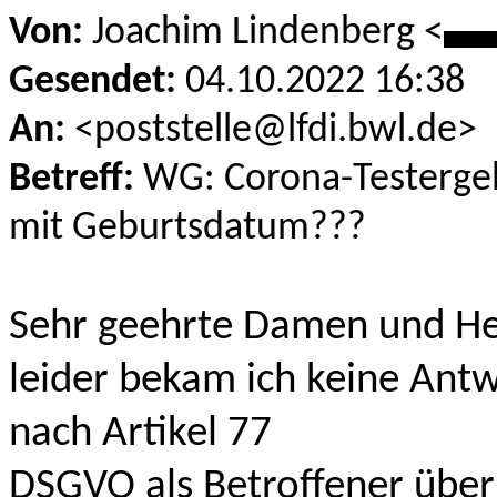
Von:
Joachim Lindenberg <
**
Gesendet:
04.10.2022 16:38
An:
<poststelle@lfdi.bwl.de>
Betreff:
WG: Corona-Testergeb
mit Geburtsdatum???
Sehr geehrte Damen und He
leider bekam ich keine Ant
nach Artikel 77
DSGVO als Betroffener über