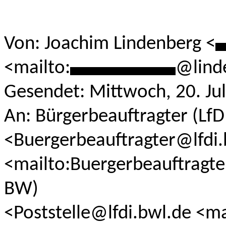
Von: Joachim Lindenberg <
*
<mailto:
***********
@lind
Gesendet: Mittwoch, 20. Ju
An: Bürgerbeauftragter (Lf
<Buergerbeauftragter@lfdi.
<mailto:Buergerbeauftragter
BW)
<Poststelle@lfdi.bwl.de <ma