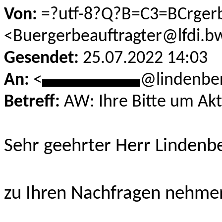
Von:
=?utf-8?Q?B=C3=BCrger
<Buergerbeauftragter@lfdi.b
Gesendet:
25.07.2022 14:03
An:
<
***********
@lindenbe
Betreff:
AW: Ihre Bitte um Akt
Sehr geehrter Herr Lindenb
zu Ihren Nachfragen nehmen 