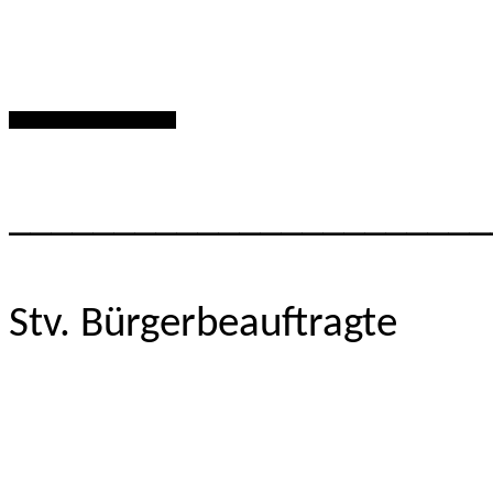
********
_______________________
Stv. Bürgerbeauftragte