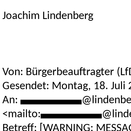
Joachim Lindenberg
Von: Bürgerbeauftragter (L
Gesendet: Montag, 18. Juli
An:
***********
@lindenbe
<mailto:
***********
@lind
Betreff: [WARNING: MESSA