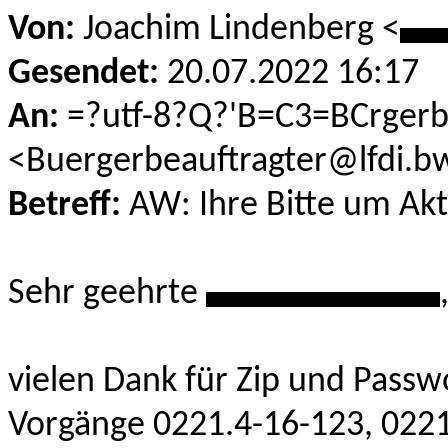
Von:
Joachim Lindenberg <
**
Gesendet:
20.07.2022 16:17
An:
=?utf-8?Q?'B=C3=BCrgerb
<Buergerbeauftragter@lfdi.bw
Betreff:
AW: Ihre Bitte um Akt
Sehr geehrte
*************
vielen Dank für Zip und Passwo
Vorgänge 0221.4-16-123
,
0221