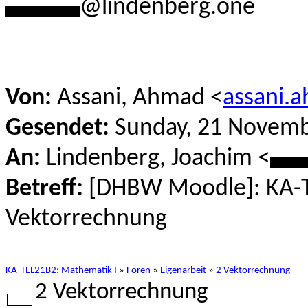
******
@lindenberg.one
Von:
Assani, Ahmad <
assani.
Gesendet:
Sunday, 21 Novemb
An:
Lindenberg, Joachim <
***
Betreff:
[DHBW Moodle]: KA-T
Vektorrechnung
KA-TEL21B2: Mathematik I
»
Foren
»
Eigenarbeit
»
2 Vektorrechnung
2 Vektorrechnung