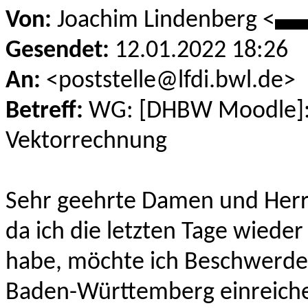
Von:
Joachim Lindenberg <
**
Gesendet:
12.01.2022 18:26
An:
<poststelle@lfdi.bwl.de>
Betreff:
WG: [DHBW Moodle]: 
Vektorrechnung
Sehr geehrte Damen und Herr
da ich die letzten Tage wie
habe, möchte ich Beschwerde
Baden-Württemberg einreichen,