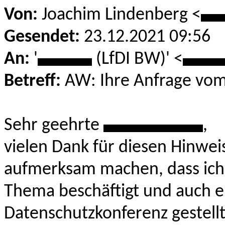
Von:
Joachim Lindenberg <
**
Gesendet:
23.12.2021 09:56
An:
'
******
(LfDI BW)' <
****
Betreff:
AW: Ihre Anfrage vom
Sehr geehrte
***********
,
vielen Dank für diesen Hinwei
aufmerksam machen, dass ich 
Thema beschäftigt und auch e
Datenschutzkonferenz gestell