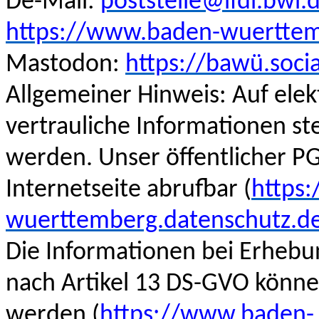
De-Mail:
poststelle@lfdi.bwl.
https://www.baden-wuerttem
Mastodon:
https://bawü.socia
Allgemeiner Hinweis: Auf ele
vertrauliche Informationen st
werden. Unser öffentlicher PG
Internetseite abrufbar (‍
https
wuerttemberg.datenschutz.de
Die Informationen bei Erheb
nach Artikel 13 DS-GVO kön
werden (
https://www.baden-