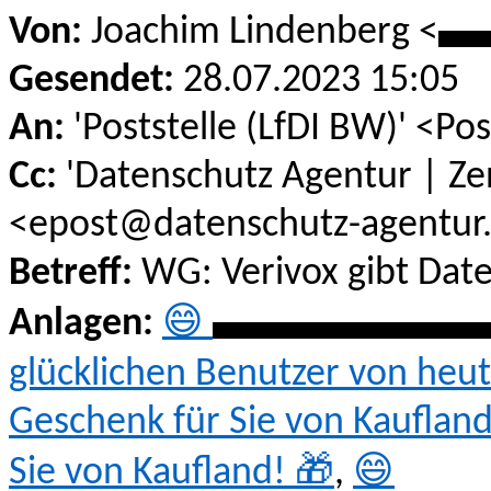
Von:
Joachim Lindenberg <
**
Gesendet:
28.07.2023 15:05
An:
'Poststelle (LfDI BW)' <Po
Cc:
'Datenschutz Agentur | Zen
<epost@datenschutz-agentur
Betreff:
WG: Verivox gibt Dat
Anlagen:
😄
**************
glücklichen Benutzer von heut
Geschenk für Sie von Kaufland
Sie von Kaufland! 🎁
,
😄