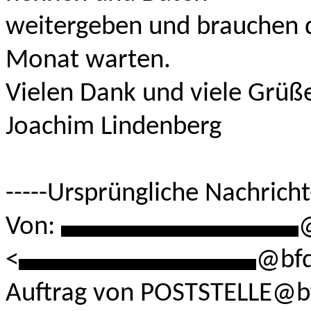
weitergeben und brauchen d
Monat warten.
Vielen Dank und viele Grüß
Joachim Lindenberg
-----Ursprüngliche Nachricht-
Von:
******************
@
<
******************
@bfd
Auftrag von POSTSTELLE@b